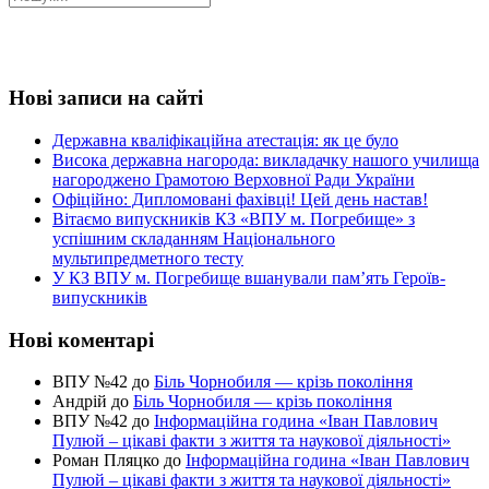
Нові записи на сайті
Державна кваліфікаційна атестація: як це було
Висока державна нагорода: викладачку нашого училища
нагороджено Грамотою Верховної Ради України
Офіційно: Дипломовані фахівці! Цей день настав!
Вітаємо випускників КЗ «ВПУ м. Погребище» з
успішним складанням Національного
мультипредметного тесту
У КЗ ВПУ м. Погребище вшанували пам’ять Героїв-
випускників
Нові коментарі
ВПУ №42
до
Біль Чорнобиля — крізь покоління
Андрій
до
Біль Чорнобиля — крізь покоління
ВПУ №42
до
Інформаційна година «Іван Павлович
Пулюй – цікаві факти з життя та наукової діяльності»
Роман Пляцко
до
Інформаційна година «Іван Павлович
Пулюй – цікаві факти з життя та наукової діяльності»