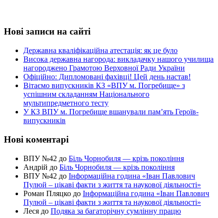
Нові записи на сайті
Державна кваліфікаційна атестація: як це було
Висока державна нагорода: викладачку нашого училища
нагороджено Грамотою Верховної Ради України
Офіційно: Дипломовані фахівці! Цей день настав!
Вітаємо випускників КЗ «ВПУ м. Погребище» з
успішним складанням Національного
мультипредметного тесту
У КЗ ВПУ м. Погребище вшанували пам’ять Героїв-
випускників
Нові коментарі
ВПУ №42
до
Біль Чорнобиля — крізь покоління
Андрій
до
Біль Чорнобиля — крізь покоління
ВПУ №42
до
Інформаційна година «Іван Павлович
Пулюй – цікаві факти з життя та наукової діяльності»
Роман Пляцко
до
Інформаційна година «Іван Павлович
Пулюй – цікаві факти з життя та наукової діяльності»
Леся
до
Подяка за багаторічну сумлінну працю