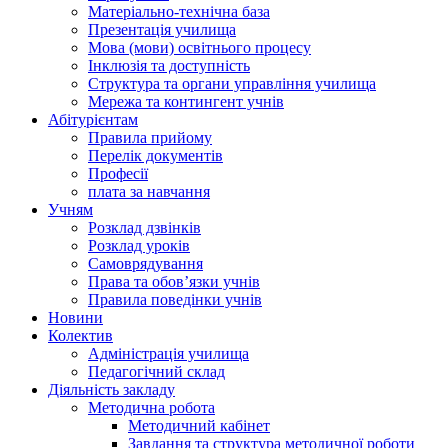
Матеріально-технічна база
Презентація училища
Мова (мови) освітнього процесу
Інклюзія та доступність
Структура та органи управління училища
Мережа та контингент учнів
Абітурієнтам
Правила прийому
Перелік документів
Професії
плата за навчання
Учням
Розклад дзвінків
Розклад уроків
Самоврядування
Права та обов’язки учнів
Правила поведінки учнів
Новини
Колектив
Адміністрація училища
Педагогічний склад
Діяльність закладу
Методична робота
Методичний кабінет
Завдання та структура методичної роботи