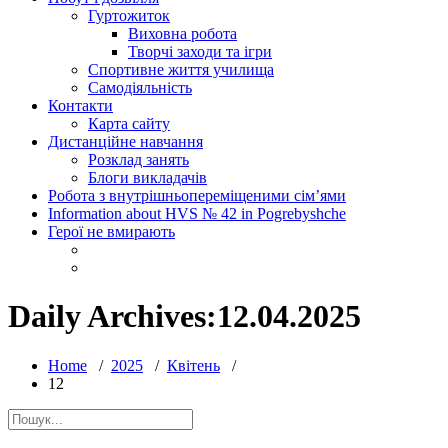
Гуртожиток
Виховна робота
Творчі заходи та ігри
Спортивне життя училища
Самодіяльність
Контакти
Карта сайту
Дистанційне навчання
Розклад занять
Блоги викладачів
Робота з внутрішньопереміщеними сім’ями
Information about HVS № 42 in Pogrebyshche
Герої не вмирають
Daily Archives:12.04.2025
Home
/
2025
/
Квітень
/
12