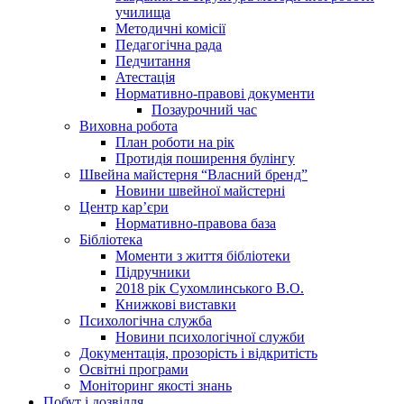
училища
Методичні комісії
Педагогічна рада
Педчитання
Атестація
Нормативно-правові документи
Позаурочний час
Виховна робота
План роботи на рік
Протидія поширення булінгу
Швейна майстерня “Власний бренд”
Новини швейної майстерні
Центр кар’єри
Нормативно-правова база
Бібліотека
Моменти з життя бібліотеки
Підручники
2018 рік Сухомлинського В.О.
Книжкові виставки
Психологічна служба
Новини психологічної служби
Документація, прозорість і відкритість
Освітні програми
Моніторинг якості знань
Побут і дозвілля