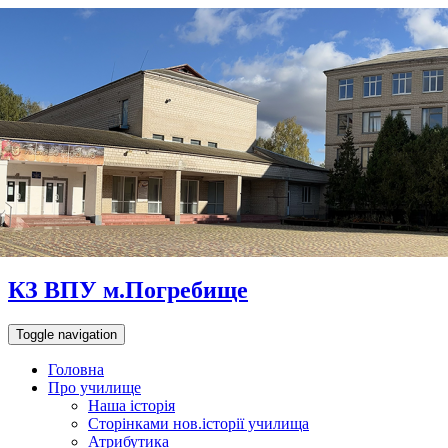
КЗ ВПУ м.Погребище
Toggle navigation
Головна
Про училище
Наша історія
Сторінками нов.історії училища
Атрибутика