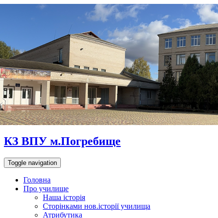
КЗ ВПУ м.Погребище
Toggle navigation
Головна
Про училище
Наша історія
Сторінками нов.історії училища
Атрибутика