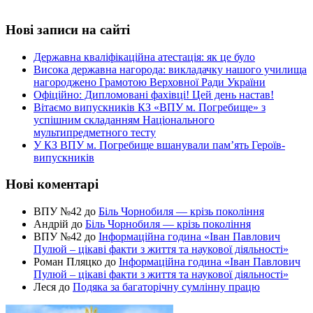
Нові записи на сайті
Державна кваліфікаційна атестація: як це було
Висока державна нагорода: викладачку нашого училища
нагороджено Грамотою Верховної Ради України
Офіційно: Дипломовані фахівці! Цей день настав!
Вітаємо випускників КЗ «ВПУ м. Погребище» з
успішним складанням Національного
мультипредметного тесту
У КЗ ВПУ м. Погребище вшанували пам’ять Героїв-
випускників
Нові коментарі
ВПУ №42
до
Біль Чорнобиля — крізь покоління
Андрій
до
Біль Чорнобиля — крізь покоління
ВПУ №42
до
Інформаційна година «Іван Павлович
Пулюй – цікаві факти з життя та наукової діяльності»
Роман Пляцко
до
Інформаційна година «Іван Павлович
Пулюй – цікаві факти з життя та наукової діяльності»
Леся
до
Подяка за багаторічну сумлінну працю