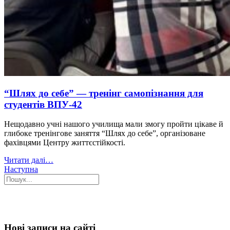
“Шлях до себе” — тренінг самопізнання для
студентів ВПУ-42
Нещодавно учні нашого училища мали змогу пройти цікаве й
глибоке тренінгове заняття “Шлях до себе”, організоване
фахівцями Центру життєстійкості.
Читати далі…
Наступна
Нові записи на сайті