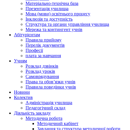
Матеріально-технічна база
Презентація училища
Мова (мови) освітнього процесу
Інклюзія та доступність
Структура та органи управління училища
Мережа та контингент учнів
Абітурієнтам
Правила прийому
Перелік документів
Професії
плата за навчання
Учням
Розклад дзвінків
Розклад уроків
Самоврядування
Права та обов’язки учнів
Правила поведінки учнів
Новини
Колектив
Адміністрація училища
Педагогічний склад
Діяльність закладу
Методична робота
Методичний кабінет
Завдання та структура методичної роботи