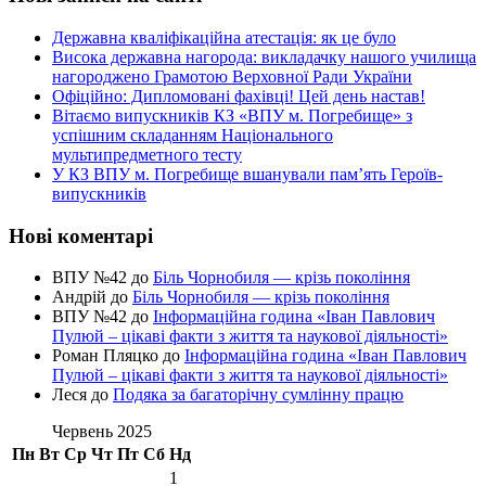
Державна кваліфікаційна атестація: як це було
Висока державна нагорода: викладачку нашого училища
нагороджено Грамотою Верховної Ради України
Офіційно: Дипломовані фахівці! Цей день настав!
Вітаємо випускників КЗ «ВПУ м. Погребище» з
успішним складанням Національного
мультипредметного тесту
У КЗ ВПУ м. Погребище вшанували пам’ять Героїв-
випускників
Нові коментарі
ВПУ №42
до
Біль Чорнобиля — крізь покоління
Андрій
до
Біль Чорнобиля — крізь покоління
ВПУ №42
до
Інформаційна година «Іван Павлович
Пулюй – цікаві факти з життя та наукової діяльності»
Роман Пляцко
до
Інформаційна година «Іван Павлович
Пулюй – цікаві факти з життя та наукової діяльності»
Леся
до
Подяка за багаторічну сумлінну працю
Червень 2025
Пн
Вт
Ср
Чт
Пт
Сб
Нд
1