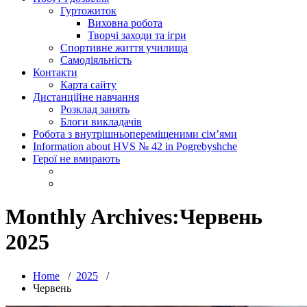
Гуртожиток
Виховна робота
Творчі заходи та ігри
Спортивне життя училища
Самодіяльність
Контакти
Карта сайту
Дистанційне навчання
Розклад занять
Блоги викладачів
Робота з внутрішньопереміщеними сім’ями
Information about HVS № 42 in Pogrebyshche
Герої не вмирають
Monthly Archives:Червень
2025
Home
/
2025
/
Червень