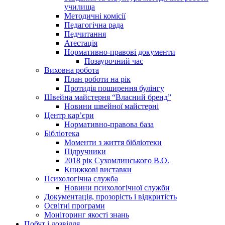
училища
Методичні комісії
Педагогічна рада
Педчитання
Атестація
Нормативно-правові документи
Позаурочний час
Виховна робота
План роботи на рік
Протидія поширення булінгу
Швейна майстерня “Власний бренд”
Новини швейної майстерні
Центр кар’єри
Нормативно-правова база
Бібліотека
Моменти з життя бібліотеки
Підручники
2018 рік Сухомлинського В.О.
Книжкові виставки
Психологічна служба
Новини психологічної служби
Документація, прозорість і відкритість
Освітні програми
Моніторинг якості знань
Побут і дозвілля