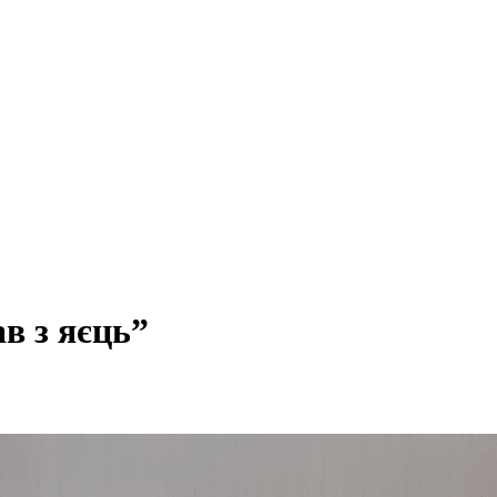
в з яєць”