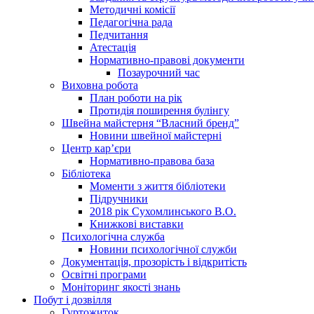
Методичні комісії
Педагогічна рада
Педчитання
Атестація
Нормативно-правові документи
Позаурочний час
Виховна робота
План роботи на рік
Протидія поширення булінгу
Швейна майстерня “Власний бренд”
Новини швейної майстерні
Центр кар’єри
Нормативно-правова база
Бібліотека
Моменти з життя бібліотеки
Підручники
2018 рік Сухомлинського В.О.
Книжкові виставки
Психологічна служба
Новини психологічної служби
Документація, прозорість і відкритість
Освітні програми
Моніторинг якості знань
Побут і дозвілля
Гуртожиток