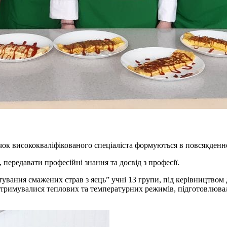
ичок висококваліфікованого спеціаліста формуються в повсякден
ередавати професійні знання та досвід з професії.
отування смажених страв з яєць” учні 13 групи, під керівництв
тримувалися теплових та температурних режимів, підготовлюва