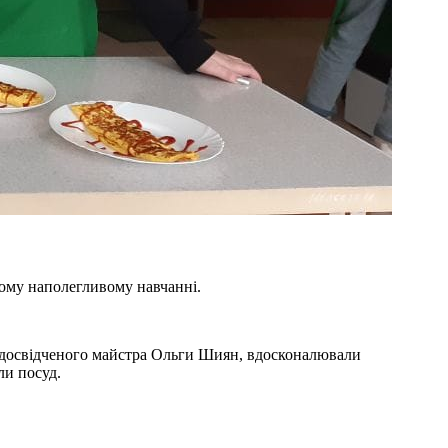
ному наполегливому навчанні.
ом досвідченого майстра Ольги Шиян, вдосконалювали
ли посуд.