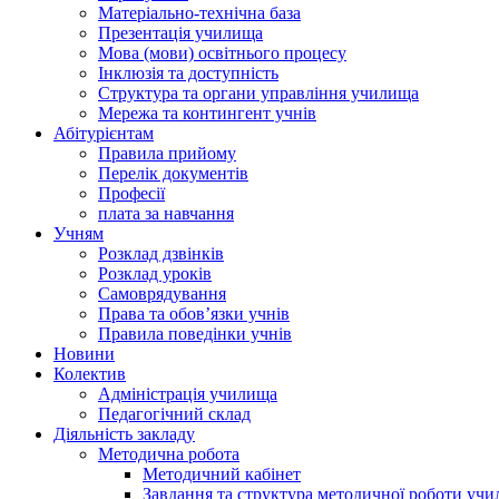
Матеріально-технічна база
Презентація училища
Мова (мови) освітнього процесу
Інклюзія та доступність
Структура та органи управління училища
Мережа та контингент учнів
Абітурієнтам
Правила прийому
Перелік документів
Професії
плата за навчання
Учням
Розклад дзвінків
Розклад уроків
Самоврядування
Права та обов’язки учнів
Правила поведінки учнів
Новини
Колектив
Адміністрація училища
Педагогічний склад
Діяльність закладу
Методична робота
Методичний кабінет
Завдання та структура методичної роботи уч