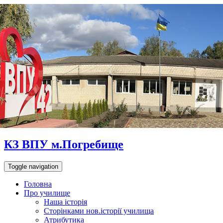
КЗ ВПУ м.Погребище
Toggle navigation
Головна
Про училище
Наша історія
Сторінками нов.історії училища
Атрибутика