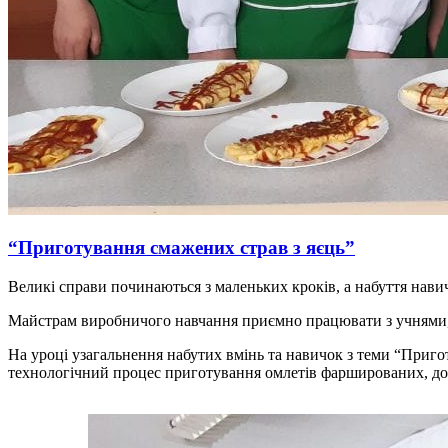
“Приготування смажених страв з яєць”
Великі справи починаються з маленьких кроків, а набуття нав
Майстрам виробничого навчання приємно працювати з учнями, п
На уроці узагальнення набутих вмінь та навичок з теми “Приг
технологічний процес приготування омлетів фаршированих, до