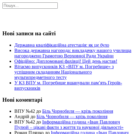
Нові записи на сайті
Державна кваліфікаційна атестація: як це було
Висока державна нагорода: викладачку нашого училища
нагороджено Грамотою Верховної Ради України
Офіційно: Дипломовані фахівці! Цей день настав!
Вітаємо випускників КЗ «ВПУ м. Погребище» з
успішним складанням Національного
мультипредметного тесту
У КЗ ВПУ м. Погребище вшанували пам’ять Героїв-
випускників
Нові коментарі
ВПУ №42
до
Біль Чорнобиля — крізь покоління
Андрій
до
Біль Чорнобиля — крізь покоління
ВПУ №42
до
Інформаційна година «Іван Павлович
Пулюй – цікаві факти з життя та наукової діяльності»
Роман Пляцко
до
Інформаційна година «Іван Павлович