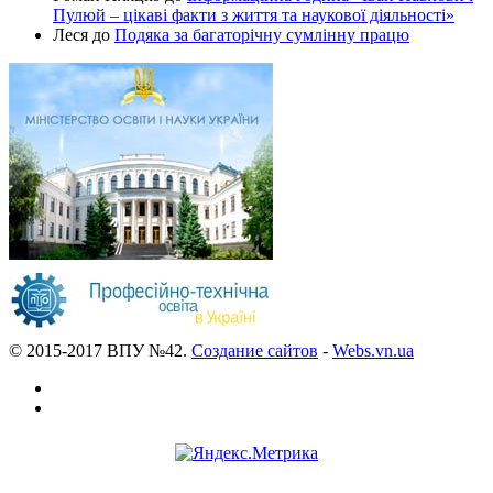
Пулюй – цікаві факти з життя та наукової діяльності»
Леся
до
Подяка за багаторічну сумлінну працю
© 2015-2017 ВПУ №42.
Создание сайтов
-
Webs.vn.ua