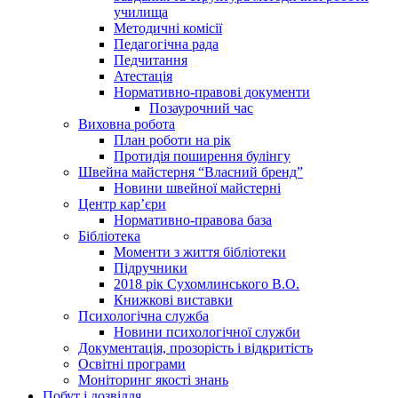
училища
Методичні комісії
Педагогічна рада
Педчитання
Атестація
Нормативно-правові документи
Позаурочний час
Виховна робота
План роботи на рік
Протидія поширення булінгу
Швейна майстерня “Власний бренд”
Новини швейної майстерні
Центр кар’єри
Нормативно-правова база
Бібліотека
Моменти з життя бібліотеки
Підручники
2018 рік Сухомлинського В.О.
Книжкові виставки
Психологічна служба
Новини психологічної служби
Документація, прозорість і відкритість
Освітні програми
Моніторинг якості знань
Побут і дозвілля