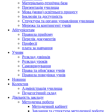
Матеріально-технічна база
Презентація училища
Мова (мови) освітнього процесу
Інклюзія та доступність
Структура та органи управління училища
Мережа та контингент учнів
Абітурієнтам
Правила прийому
Перелік документів
Професії
плата за навчання
Учням
Розклад дзвінків
Розклад уроків
Самоврядування
Права та обов’язки учнів
Правила поведінки учнів
Новини
Колектив
Адміністрація училища
Педагогічний склад
Діяльність закладу
Методична робота
Методичний кабінет
Завдання та структура методичної роботи