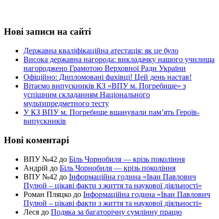
Нові записи на сайті
Державна кваліфікаційна атестація: як це було
Висока державна нагорода: викладачку нашого училища
нагороджено Грамотою Верховної Ради України
Офіційно: Дипломовані фахівці! Цей день настав!
Вітаємо випускників КЗ «ВПУ м. Погребище» з
успішним складанням Національного
мультипредметного тесту
У КЗ ВПУ м. Погребище вшанували пам’ять Героїв-
випускників
Нові коментарі
ВПУ №42
до
Біль Чорнобиля — крізь покоління
Андрій
до
Біль Чорнобиля — крізь покоління
ВПУ №42
до
Інформаційна година «Іван Павлович
Пулюй – цікаві факти з життя та наукової діяльності»
Роман Пляцко
до
Інформаційна година «Іван Павлович
Пулюй – цікаві факти з життя та наукової діяльності»
Леся
до
Подяка за багаторічну сумлінну працю