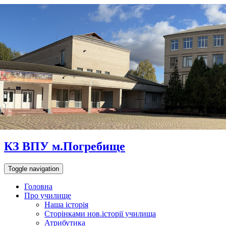
КЗ ВПУ м.Погребище
Toggle navigation
Головна
Про училище
Наша історія
Сторінками нов.історії училища
Атрибутика