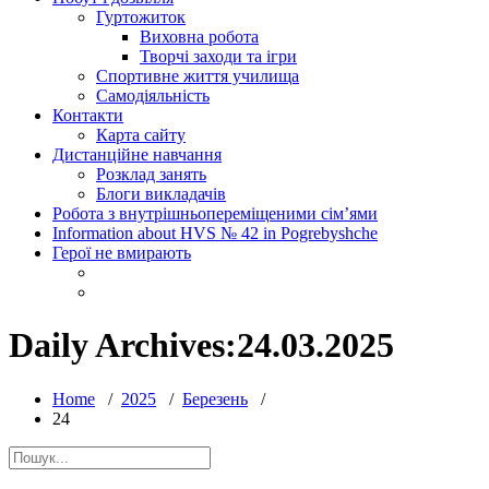
Гуртожиток
Виховна робота
Творчі заходи та ігри
Спортивне життя училища
Самодіяльність
Контакти
Карта сайту
Дистанційне навчання
Розклад занять
Блоги викладачів
Робота з внутрішньопереміщеними сім’ями
Information about HVS № 42 in Pogrebyshche
Герої не вмирають
Daily Archives:24.03.2025
Home
/
2025
/
Березень
/
24